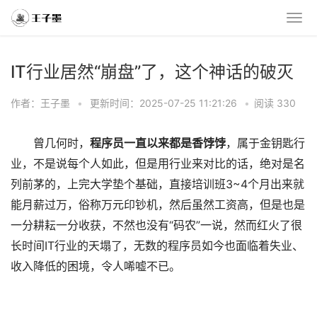
IT行业居然“崩盘”了，这个神话的破灭
作者：王子墨
•
更新时间：2025-07-25 11:21:26
•
阅读 330
曾几何时，
程序员一直以来都是香饽饽
，属于金钥匙行
业，不是说每个人如此，但是用行业来对比的话，绝对是名
列前茅的，上完大学垫个基础，直接培训班3~4个月出来就
能月薪过万，俗称万元印钞机，然后虽然工资高，但是也是
一分耕耘一分收获，不然也没有“码农”一说，然而红火了很
长时间IT行业的天塌了，无数的程序员如今也面临着失业、
收入降低的困境，令人唏嘘不已。