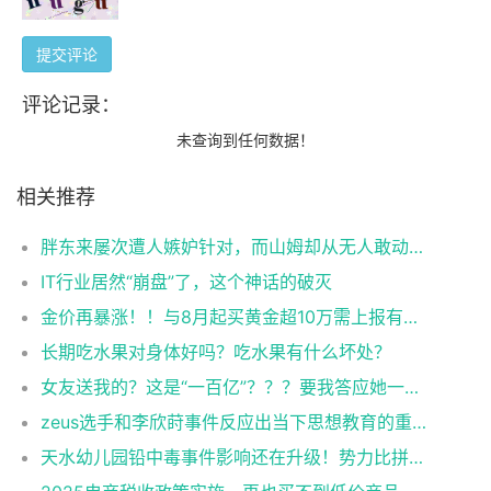
提交评论
评论记录：
未查询到任何数据！
相关推荐
胖东来屡次遭人嫉妒针对，而山姆却从无人敢动？真应了那句话
IT行业居然“崩盘”了，这个神话的破灭
金价再暴涨！！与8月起买黄金超10万需上报有什么关系？
长期吃水果对身体好吗？吃水果有什么坏处？
女友送我的？这是“一百亿”？？？要我答应她一件事！
zeus选手和李欣莳事件反应出当下思想教育的重要性
天水幼儿园铅中毒事件影响还在升级！势力比拼却还在继续