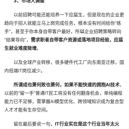
3、市场大调整
以前招聘可能还能培养一下应届生，但是现在的企业更
趋向于招人就能立马上岗完成任务，根本没有时间给你“练
手”，甚至于你本身自带客户最好，所
以
企业招聘策略转向
“结果导向”，
需求职者自带客户资源或落地项目经验，应届
生就业难度陡增
。
以及全球产业转移，很多硬件代工厂向东南亚迁移，国
内低端IT岗位减少。
所谓成也萧何败也萧何，如果不能快速的拥抱AI技术
，
以前的“留一手”普通IT民工将没有任何翻身机会，单纯编程
能力已不足够，需掌握AI模型优化、跨领域知识成为复合型
人才才能有生存空间。
留在最后要说一句，
IT行业实在是这个行业当年太火