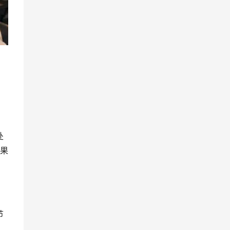
处
果
节