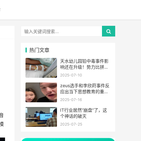
诉
热门文章
天水幼儿园铅中毒事件影
响还在升级！势力比拼却
还在继续
2025-07-10
zeus选手和李欣莳事件反
应出当下思想教育的重要
性
2025-07-16
IT行业居然“崩盘”了，这
音
个神话的破灭
模
2025-07-25