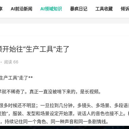
享
AI前沿新闻
AI领域知识
暴疯日记
工具收藏
倾
视频开始往“生产工具”走了
•
阅读 66
“生产工具”走了**
早就不稀奇了。真正一直没被啃下来的，是长视频。
很多时候还不明显；一旦拉到几分钟，多镜头、多场景、多段语
变脸”，服装、发型和场景设定开始漂，说话人的音色也接不上。
，持续记住同一个角色、同一种声音和同一条剧情线。