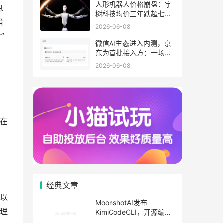
人形机器人价格崩盘：宇
息
树科技均价三年跌超七
音
成，消费级市场迎来「千
2026-06-08
元机」时刻
”
微信AI生态进入内测，京
东为首批接入方：一场超
级App的Agent化实验
2026-06-08
在
经典文章
以
MoonshotAI发布
理
KimiCodeCLI，开源编程
代理可直接在终端运行