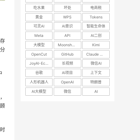
吃水果
坏处
电商税
黄金
WPS
Tokens
可灵AI
AI意识
智能生命体
Meta
API
AI二创
存
大模型
MoonshotAI
Kimi
分
OpenCut
GitHub
Claude Code
JoyAI-Echo
长视频
微信AI
中
谷歌
AI项目
上下文
人形机器人
OpenAI
特朗普
AI大模型
微信
AI
，
顾
时