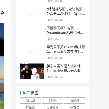
2026-06-07
*特朗普称正讨论让美国
场
公众分享AI红利，OpenAI
股权安排再引关注
2026-06-07
不设聊天框！谷歌
Dreambeans给微信AI上
了一课
2026-06-10
华为云不把Tokens当成绩
单，更看重AI带来的生产
力提升
2026-06-07
胖东来屡次遭人嫉妒针
对，而山姆却从无人敢
动？真应了那句话
2025-07-27
热门标签
幼儿园
李欣莳
程序员
胖东来
山姆超市
一百亿