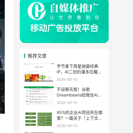
推荐文章
字节拿下周星驰最经典
IP，AI二创的潘多拉魔盒
正式打开
2026-06-10
不设聊天框！谷歌
Dreambeans给微信AI上
了一课
2026-06-10
95%的企业AI项目死在哪
里？一篇关于「上下文基
础设施」的深度复盘
2026-06-10